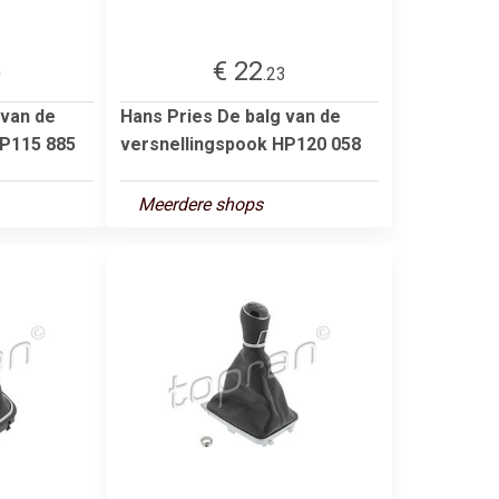
€ 22
0
.23
 van de
Hans Pries De balg van de
HP115 885
versnellingspook HP120 058
Meerdere shops