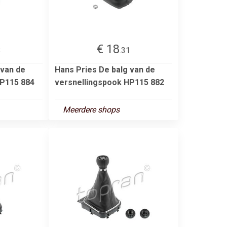
€ 18
8
.31
 van de
Hans Pries De balg van de
HP115 884
versnellingspook HP115 882
Meerdere shops