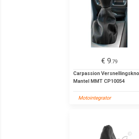
€ 9
.79
Carpassion Versnellingskn
Mantel MMT CP10054
Motointegrator