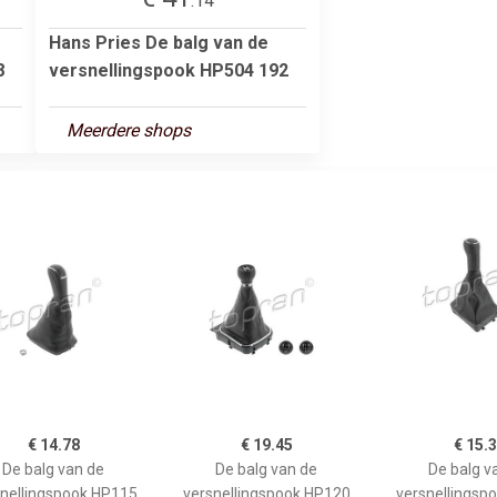
.14
Hans Pries De balg van de
8
versnellingspook HP504 192
Meerdere shops
€ 14.78
€ 19.45
€ 15.
De balg van de
De balg van de
De balg v
nellingspook HP115
versnellingspook HP120
versnellingsp