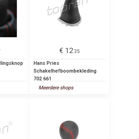
€ 12
7
.35
lingsknop
Hans Pries
Schakelhefboombekleding
702 661
Meerdere shops