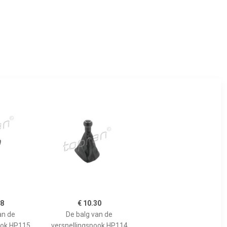
38
€ 10.30
an de
De balg van de
ook HP115
versnellingspook HP114