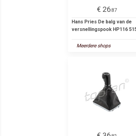
€ 26
.87
Hans Pries De balg van de
versnellingspook HP116 51
Meerdere shops
€ 36