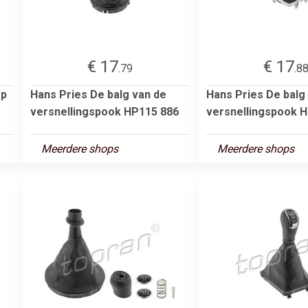
€ 17
€ 17
.79
.8
op
Hans Pries De balg van de
Hans Pries De balg
versnellingspook HP115 886
versnellingspook 
Meerdere shops
Meerdere shops