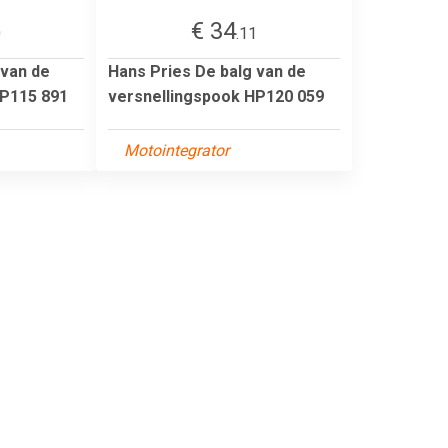
€ 34
0
.11
 van de
Hans Pries De balg van de
HP115 891
versnellingspook HP120 059
Motointegrator