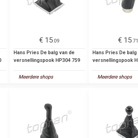
€ 15
€ 15
.09
.7
Hans Pries De balg van de
Hans Pries De balg
0
versnellingspook HP304 759
versnellingspook 
Meerdere shops
Meerdere shops