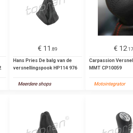
€ 11
€ 12
.89
.1
Hans Pries De balg van de
Carpassion Versnel
2
versnellingspook HP114 976
MMT CP10059
Meerdere shops
Motointegrator