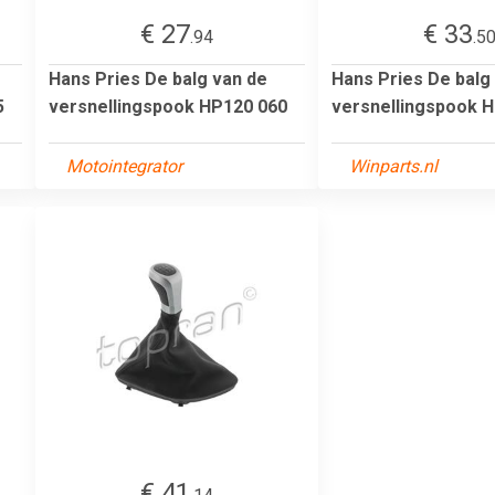
€ 27
€ 33
.94
.5
Hans Pries De balg van de
Hans Pries De balg
5
versnellingspook HP120 060
versnellingspook 
Motointegrator
Winparts.nl
€ 41