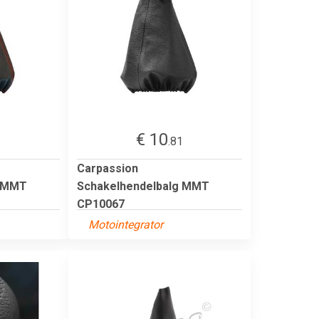
€ 10
3
.81
Carpassion
g MMT
Schakelhendelbalg MMT
CP10067
Motointegrator