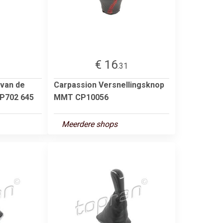
€ 16
1
.31
 van de
Carpassion Versnellingsknop
HP702 645
MMT CP10056
Meerdere shops