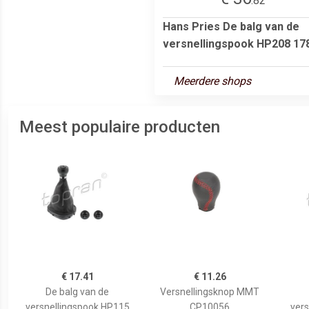
.82
Hans Pries De balg van de
versnellingspook HP208 17
Meerdere shops
Meest populaire producten
€ 17.41
€ 11.26
De balg van de
Versnellingsknop MMT
versnellingspook HP115
CP10056
vers