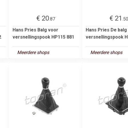
€ 20
€ 21
.87
.5
Hans Pries Balg voor
Hans Pries De balg
2
versnellingspook HP115 881
versnellingspook 
Meerdere shops
Meerdere shops