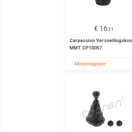
€ 16
.31
Carpassion Versnellingskn
MMT CP10057
Motointegrator