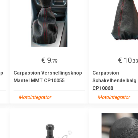
€ 9
€ 10
.79
.3
op
Carpassion Versnellingsknop
Carpassion
Mantel MMT CP10055
Schakelhendelbal
CP10068
Motointegrator
Motointegrator