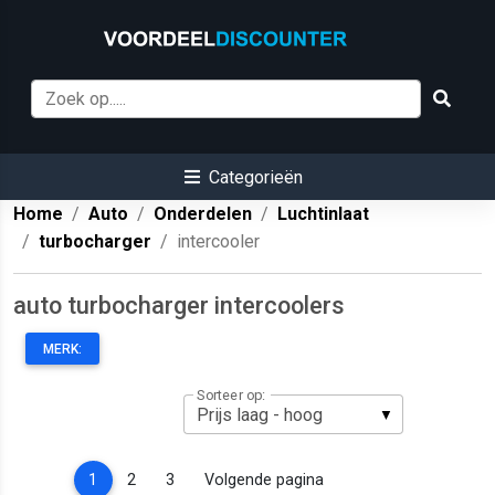
Categorieën
Home
Auto
Onderdelen
Luchtinlaat
turbocharger
intercooler
auto turbocharger intercoolers
MERK:
Sorteer op:
(current)
1
2
3
Volgende pagina