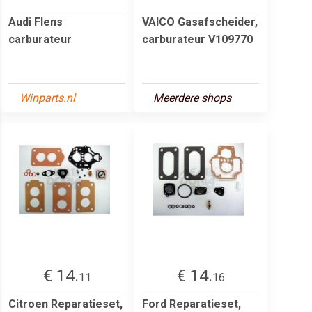
Audi Flens
VAICO Gasafscheider,
carburateur
carburateur V109770
Winparts.nl
Meerdere shops
€ 14.
€ 14.
11
16
Citroen Reparatieset,
Ford Reparatieset,