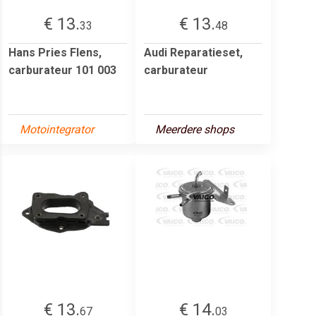
€ 13.
€ 13.
33
48
Hans Pries Flens,
Audi Reparatieset,
carburateur 101 003
carburateur
Motointegrator
Meerdere shops
€ 13.
€ 14.
67
03