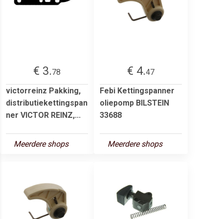
€ 3.
€ 4.
78
47
victorreinz Pakking,
Febi Kettingspanner
distributiekettingspan
oliepomp BILSTEIN
ner VICTOR REINZ,...
33688
Meerdere shops
Meerdere shops