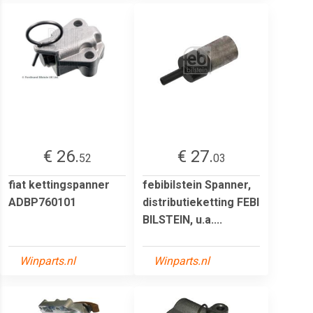
€ 26.
€ 27.
52
03
fiat kettingspanner
febibilstein Spanner,
ADBP760101
distributieketting FEBI
BILSTEIN, u.a....
Winparts.nl
Winparts.nl