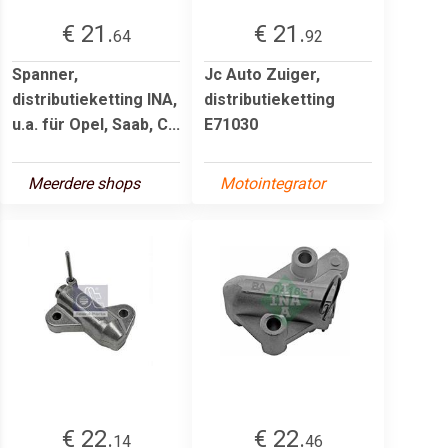
€ 21.
€ 21.
64
92
Spanner,
Jc Auto Zuiger,
distributieketting INA,
distributieketting
u.a. für Opel, Saab, C...
E71030
Meerdere shops
Motointegrator
€ 22.
€ 22.
14
46