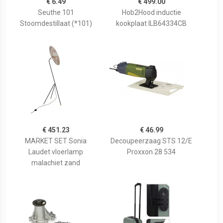
€ 6.49
€ 499.00
Seuthe 101
Hob2Hood inductie
Stoomdestillaat (*101)
kookplaat ILB64334CB
€ 451.23
€ 46.99
MARKET SET Sonia
Decoupeerzaag STS 12/E
Laudet vloerlamp
Proxxon 28 534
malachiet zand