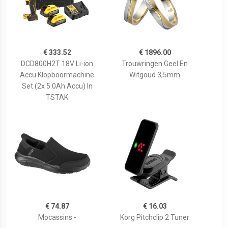
€ 333.52
€ 1896.00
DCD800H2T 18V Li-ion
Trouwringen Geel En
Accu Klopboormachine
Witgoud 3,5mm
Set (2x 5.0Ah Accu) In
TSTAK
€ 74.87
€ 16.03
Mocassins -
Korg Pitchclip 2 Tuner