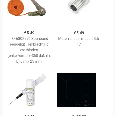
€ 5.49
€ 5.49
TO-6802776 Spanband
Motorrondsel module 0,5
(eendelig) Trekkracht (lc)
17
vastbinden
(enkel/direct)=350 daN (l x
b) 6 m x 25 mm