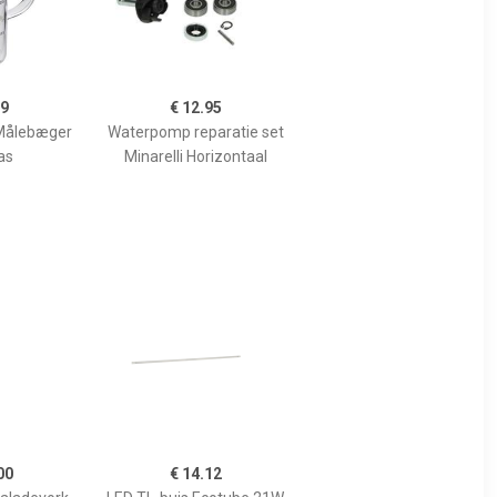
99
€ 12.95
Målebæger
Waterpomp reparatie set
as
Minarelli Horizontaal
00
€ 14.12