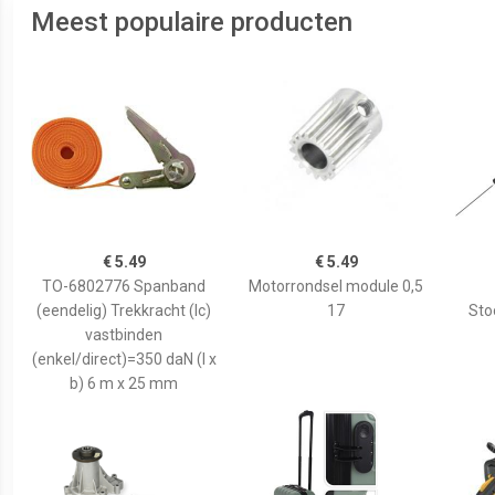
Meest populaire producten
€ 5.49
€ 5.49
TO-6802776 Spanband
Motorrondsel module 0,5
(eendelig) Trekkracht (lc)
17
Sto
vastbinden
(enkel/direct)=350 daN (l x
b) 6 m x 25 mm