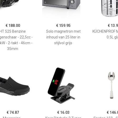
€ 188.00
€ 159.95
€ 13.
HT 525 Benzine
Solo magnetron met
KÜCHENPROF 
enschaar - 22,5cc -
inhoud van 25 liter in
0.5L gl
kW - 2-takt - 46cm -
stijlvol grijs
35mm
€ 74.87
€ 16.03
€ 146.