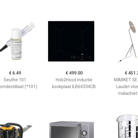
€ 6.49
€ 499.00
€ 451.
Seuthe 101
Hob2Hood inductie
MARKET SET
omdestillaat (*101)
kookplaat ILB64334CB
Laudet vlo
malachiet