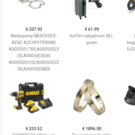
€ 207.93
€ 61.99
Waterpomp MERCEDES-
Koffer ruitpatroon 28 L
BENZ A2C3997390080
groen
hegg
A0005001700,A00050023
0,65
00,A0005003000
A0005003100,A00050032
00,A0005003800
€ 333.52
€ 1896.00