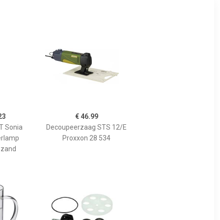
23
€ 46.99
 Sonia
Decoupeerzaag STS 12/E
erlamp
Proxxon 28 534
 zand