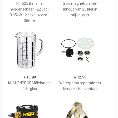
HT 525 Benzine
Solo magnetron met
heggenschaar - 22,5cc -
inhoud van 25 liter in
0,65kW - 2-takt - 46cm -
stijlvol grijs
35mm
€ 13.99
€ 12.95
KÜCHENPROF Målebæger
Waterpomp reparatie set
0.5L glas
Minarelli Horizontaal