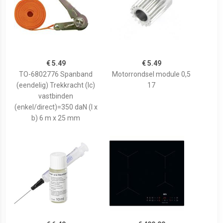
€ 5.49
€ 5.49
TO-6802776 Spanband
Motorrondsel module 0,5
(eendelig) Trekkracht (lc)
17
vastbinden
(enkel/direct)=350 daN (l x
b) 6 m x 25 mm