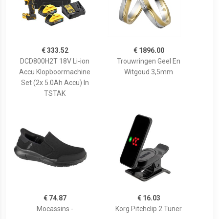
€ 333.52
€ 1896.00
DCD800H2T 18V Li-ion
Trouwringen Geel En
Accu Klopboormachine
Witgoud 3,5mm
Set (2x 5.0Ah Accu) In
TSTAK
€ 74.87
€ 16.03
Mocassins -
Korg Pitchclip 2 Tuner