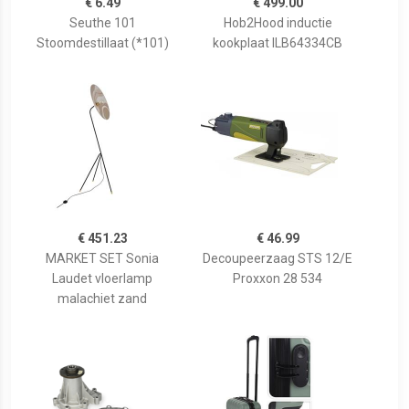
€ 6.49
€ 499.00
Seuthe 101
Hob2Hood inductie
Stoomdestillaat (*101)
kookplaat ILB64334CB
€ 451.23
€ 46.99
MARKET SET Sonia
Decoupeerzaag STS 12/E
Laudet vloerlamp
Proxxon 28 534
malachiet zand