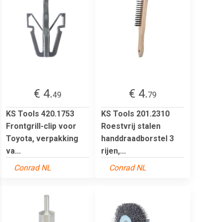
€ 4.
€ 4.
49
79
KS Tools 420.1753
KS Tools 201.2310
Frontgrill-clip voor
Roestvrij stalen
Toyota, verpakking
handdraadborstel 3
va...
rijen,...
Conrad NL
Conrad NL