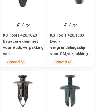
€ 4.
€ 4.
79
79
KS Tools 420.1020
KS Tools 420.1303
Bagagereklemmet
Deur-
voor Audi, verpakking
vergrendelingsclip
van ...
voor GM,verpakking...
Conrad NL
Conrad NL