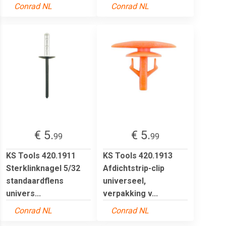
Conrad NL
Conrad NL
€ 5.
€ 5.
99
99
KS Tools 420.1911
KS Tools 420.1913
Sterklinknagel 5/32
Afdichtstrip-clip
standaardflens
universeel,
univers...
verpakking v...
Conrad NL
Conrad NL