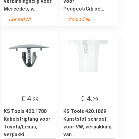
verbindingsclip voor
voor
Mercedes, v...
Peugeot/Citroë...
Conrad NL
Conrad NL
€ 4.
€ 4.
29
29
KS Tools 420.1780
KS Tools 420.1869
Kabelstriptang voor
Kunststof schroef
Toyota/Lexus,
voor VW, verpakking
verpakki...
van ...