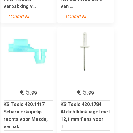
verpakking v...
van ...
Conrad NL
Conrad NL
€ 5.
€ 5.
99
99
KS Tools 420.1417
KS Tools 420.1784
Scharnierkopclip
Afdichtklinknagel met
rechts voor Mazda,
12,1 mm flens voor
verpak...
T...