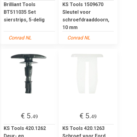
Brilliant Tools
KS Tools 1509670
BT511035 Set
Sleutel voor
sierstrips, 5-delig
schroefdraaddoorn,
10 mm
Conrad NL
Conrad NL
€ 5.
€ 5.
49
49
KS Tools 420.1262
KS Tools 420.1263
Deur- en
Schroef voor Ford,