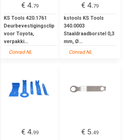
€ 4.
€ 4.
79
79
KS Tools 420.1761
kstools KS Tools
Deurbevestigingsclip
340.0003
voor Toyota,
Staaldraadborstel 0,3
verpakki...
mm, Ø...
Conrad NL
Conrad NL
€ 4.
€ 5.
99
49