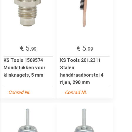
€ 5.
€ 5.
99
99
KS Tools 1509574
KS Tools 201.2311
Mondstukken voor
Stalen
klinknagels, 5 mm
handdraadborstel 4
rijen, 290 mm
Conrad NL
Conrad NL