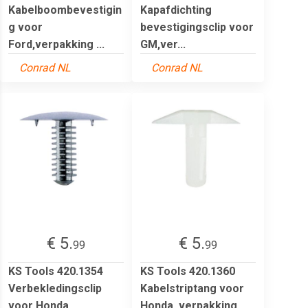
Kabelboombevestigin
Kapafdichting
g voor
bevestigingsclip voor
Ford,verpakking ...
GM,ver...
Conrad NL
Conrad NL
€ 5.
€ 5.
99
99
KS Tools 420.1354
KS Tools 420.1360
Verbekledingsclip
Kabelstriptang voor
voor Honda,
Honda, verpakking