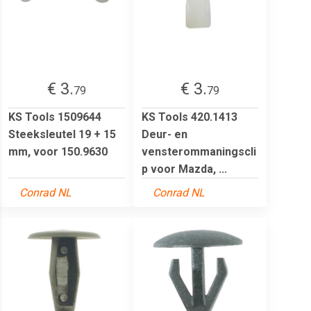
€ 3.
€ 3.
79
79
KS Tools 1509644
KS Tools 420.1413
Steeksleutel 19 + 15
Deur- en
mm, voor 150.9630
vensterommaningscli
p voor Mazda, ...
Conrad NL
Conrad NL