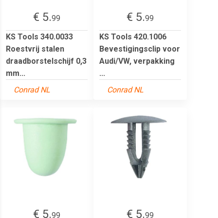
€ 5.
€ 5.
99
99
KS Tools 340.0033
KS Tools 420.1006
Roestvrij stalen
Bevestigingsclip voor
draadborstelschijf 0,3
Audi/VW, verpakking
mm...
...
Conrad NL
Conrad NL
€ 5.
€ 5.
99
99