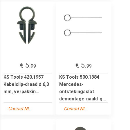
€ 5.
€ 5.
99
99
KS Tools 420.1957
KS Tools 500.1384
Kabelclip-draad ø 6,3
Mercedes-
mm, verpakkin...
ontstekingsslot
demontage-naald-g...
Conrad NL
Conrad NL