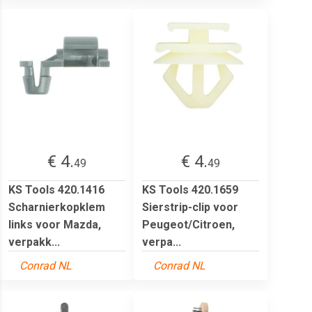
€ 4.
€ 4.
49
49
KS Tools 420.1416
KS Tools 420.1659
Scharnierkopklem
Sierstrip-clip voor
links voor Mazda,
Peugeot/Citroen,
verpakk...
verpa...
Conrad NL
Conrad NL