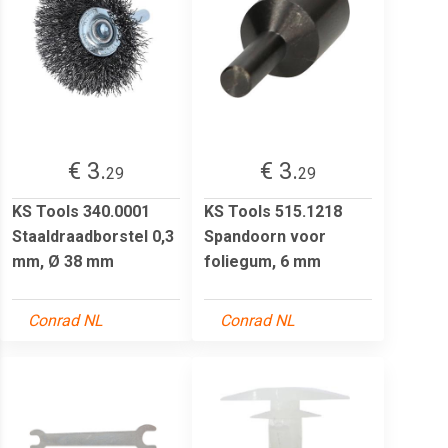
€ 3.
€ 3.
29
29
KS Tools 340.0001
KS Tools 515.1218
Staaldraadborstel 0,3
Spandoorn voor
mm, Ø 38 mm
foliegum, 6 mm
Conrad NL
Conrad NL