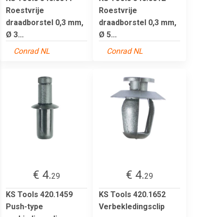
Roestvrije
Roestvrije
draadborstel 0,3 mm,
draadborstel 0,3 mm,
Ø 3...
Ø 5...
Conrad NL
Conrad NL
€ 4.
€ 4.
29
29
KS Tools 420.1459
KS Tools 420.1652
Push-type
Verbekledingsclip