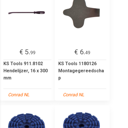
€ 5.
€ 6.
99
49
KS Tools 911.8102
KS Tools 1180126
Hendelijzer, 16 x 300
Montagegereedscha
mm
p
Conrad NL
Conrad NL