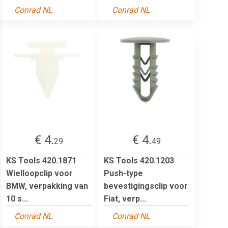
Conrad NL
Conrad NL
€ 4.
€ 4.
29
49
KS Tools 420.1871
KS Tools 420.1203
Wielloopclip voor
Push-type
BMW, verpakking van
bevestigingsclip voor
10 s...
Fiat, verp...
Conrad NL
Conrad NL