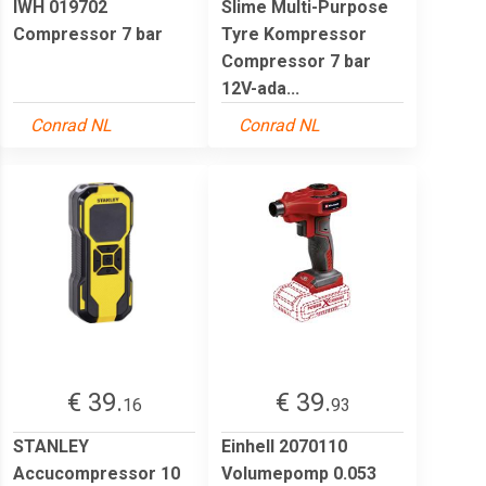
IWH 019702
Slime Multi-Purpose
Compressor 7 bar
Tyre Kompressor
Compressor 7 bar
12V-ada...
Conrad NL
Conrad NL
€ 39.
€ 39.
16
93
STANLEY
Einhell 2070110
Accucompressor 10
Volumepomp 0.053