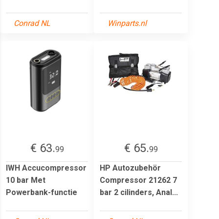
Conrad NL
Winparts.nl
€ 63.
€ 65.
99
99
IWH Accucompressor
HP Autozubehör
10 bar Met
Compressor 21262 7
Powerbank-functie
bar 2 cilinders, Anal...