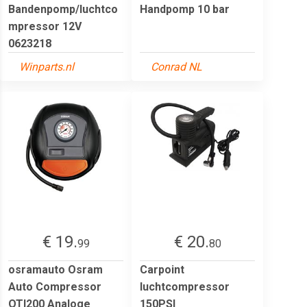
Bandenpomp/luchtco
Handpomp 10 bar
mpressor 12V
0623218
Winparts.nl
Conrad NL
€ 19.
€ 20.
99
80
osramauto Osram
Carpoint
Auto Compressor
luchtcompressor
OTI200 Analoge
150PSI