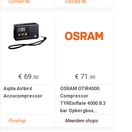
Conrad NL
Conrad NL
€ 69.
€ 71.
90
99
Aqiila Airbird
OSRAM OTIR4000
Accucompressor
Compressor
TYREinflate 4000 8.3
bar Opbergbox...
Proshop
Meerdere shops