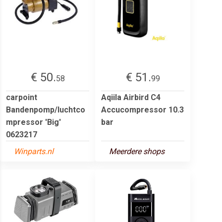
€ 50.
€ 51.
58
99
carpoint
Aqiila Airbird C4
Bandenpomp/luchtco
Accucompressor 10.3
mpressor 'Big'
bar
0623217
Winparts.nl
Meerdere shops