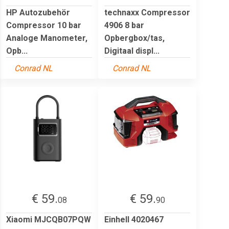
HP Autozubehör
technaxx Compressor
Compressor 10 bar
4906 8 bar
Analoge Manometer,
Opbergbox/tas,
Opb...
Digitaal displ...
Conrad NL
Conrad NL
€ 59.
€ 59.
08
90
Xiaomi MJCQB07PQW
Einhell 4020467