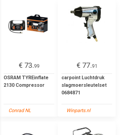
€ 73.
€ 77.
99
91
OSRAM TYREinflate
carpoint Luchtdruk
2130 Compressor
slagmoersleutelset
0684871
Conrad NL
Winparts.nl