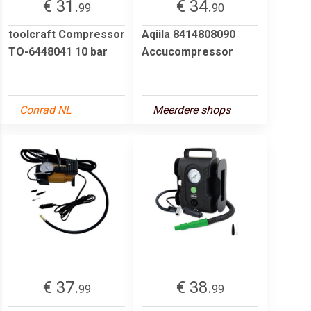
€ 31.
€ 34.
99
90
toolcraft Compressor
Aqiila 8414808090
TO-6448041 10 bar
Accucompressor
Conrad NL
Meerdere shops
€ 37.
€ 38.
99
99