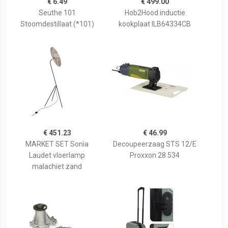
€ 6.49
€ 499.00
Seuthe 101
Hob2Hood inductie
Stoomdestillaat (*101)
kookplaat ILB64334CB
€ 451.23
€ 46.99
MARKET SET Sonia
Decoupeerzaag STS 12/E
Laudet vloerlamp
Proxxon 28 534
malachiet zand