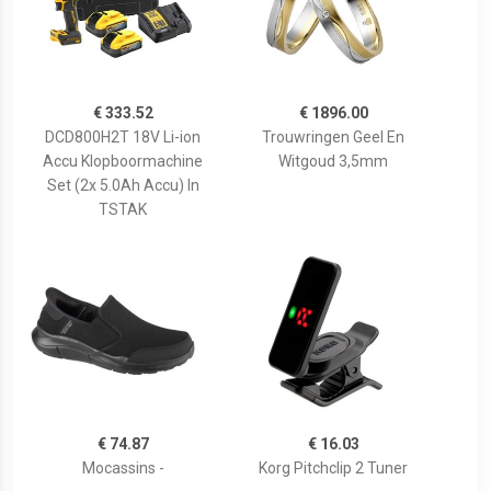
€ 333.52
€ 1896.00
DCD800H2T 18V Li-ion
Trouwringen Geel En
Accu Klopboormachine
Witgoud 3,5mm
Set (2x 5.0Ah Accu) In
TSTAK
€ 74.87
€ 16.03
Mocassins -
Korg Pitchclip 2 Tuner