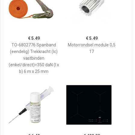
€ 5.49
€ 5.49
TO-6802776 Spanband
Motorrondsel module 0,5
(eendelig) Trekkracht (lc)
17
vastbinden
(enkel/direct)=350 daN (l x
b) 6 m x 25 mm