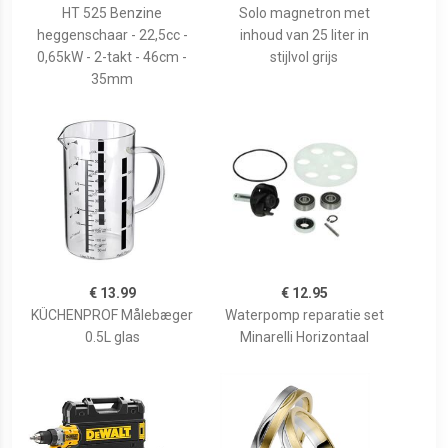
HT 525 Benzine
Solo magnetron met
heggenschaar - 22,5cc -
inhoud van 25 liter in
0,65kW - 2-takt - 46cm -
stijlvol grijs
35mm
€ 13.99
€ 12.95
KÜCHENPROF Målebæger
Waterpomp reparatie set
0.5L glas
Minarelli Horizontaal