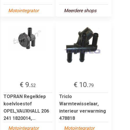
Motointegrator
Meerdere shops
€ 9.
€ 10.
52
79
TOPRAN Regelklep
Triclo
koelvloestof
Warmtewisselaar,
OPEL,VAUXHALL 206
interieur verwarming
241 1820014,...
478818
Motointegrator
Motointegrator