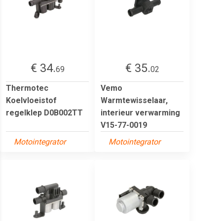
€ 34.
€ 35.
69
02
Thermotec
Vemo
Koelvloeistof
Warmtewisselaar,
regelklep D0B002TT
interieur verwarming
V15-77-0019
Motointegrator
Motointegrator