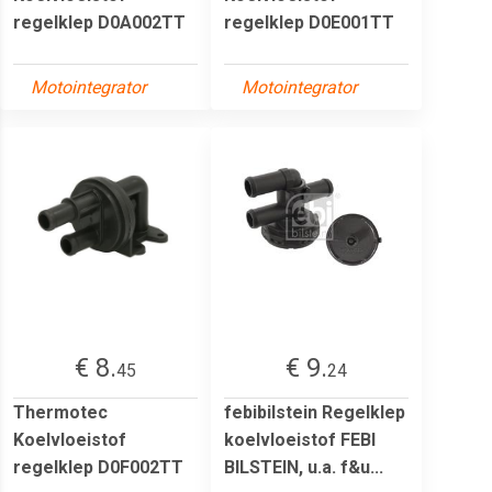
regelklep D0A002TT
regelklep D0E001TT
Motointegrator
Motointegrator
€ 8.
€ 9.
45
24
Thermotec
febibilstein Regelklep
Koelvloeistof
koelvloeistof FEBI
regelklep D0F002TT
BILSTEIN, u.a. f&u...