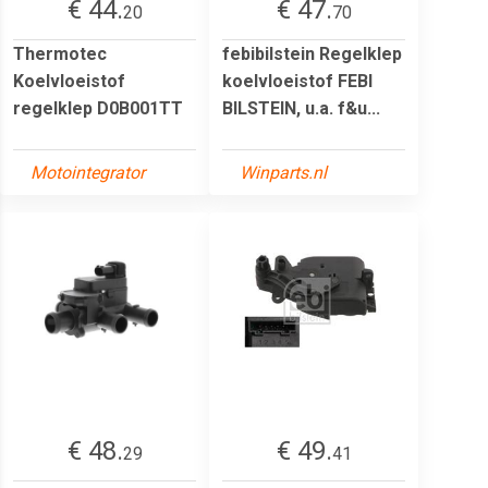
€ 44.
€ 47.
20
70
Thermotec
febibilstein Regelklep
Koelvloeistof
koelvloeistof FEBI
regelklep D0B001TT
BILSTEIN, u.a. f&u...
Motointegrator
Winparts.nl
€ 48.
€ 49.
29
41