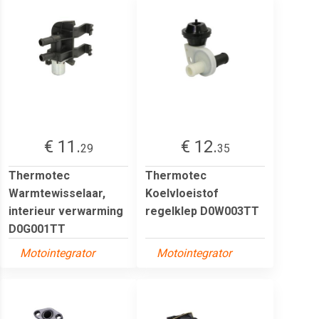
€ 11.
€ 12.
29
35
Thermotec
Thermotec
Warmtewisselaar,
Koelvloeistof
interieur verwarming
regelklep D0W003TT
D0G001TT
Motointegrator
Motointegrator