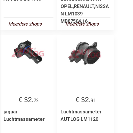
OPEL,RENAULT,NISSA
N LM1039
MB87504,16...
Meerdere shops
Meerdere shops
€ 32.
€ 32.
72
91
jaguar
Luchtmassameter
Luchtmassameter
AUTLOG LM1120