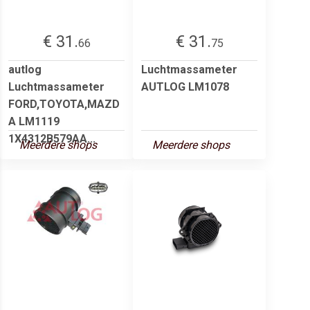
€ 31.
€ 31.
66
75
autlog
Luchtmassameter
Luchtmassameter
AUTLOG LM1078
FORD,TOYOTA,MAZD
A LM1119
1X4312B579AA...
Meerdere shops
Meerdere shops