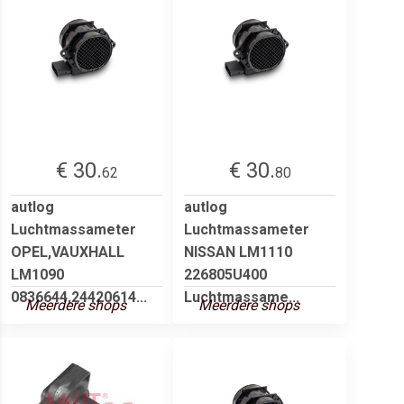
€ 30.
€ 30.
62
80
autlog
autlog
Luchtmassameter
Luchtmassameter
OPEL,VAUXHALL
NISSAN LM1110
LM1090
226805U400
0836644,24420614...
Luchtmassame...
Meerdere shops
Meerdere shops