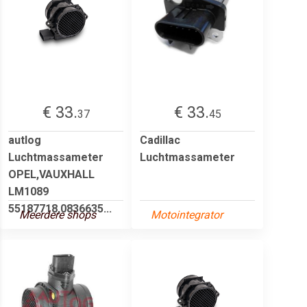
€ 33.
€ 33.
37
45
autlog
Cadillac
Luchtmassameter
Luchtmassameter
OPEL,VAUXHALL
LM1089
55187718,0836635...
Meerdere shops
Motointegrator