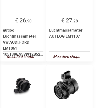
€ 26.
€ 27.
90
28
autlog
Luchtmassameter
Luchtmassameter
AUTLOG LM1107
VW,AUDI,FORD
LM1061
1051396,95VW12B52...
Meerdere shops
Meerdere shops