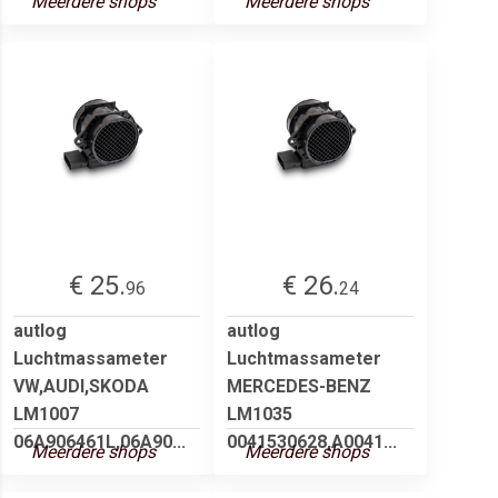
Meerdere shops
Meerdere shops
€ 25.
€ 26.
96
24
autlog
autlog
Luchtmassameter
Luchtmassameter
VW,AUDI,SKODA
MERCEDES-BENZ
LM1007
LM1035
06A906461L,06A90...
0041530628,A0041...
Meerdere shops
Meerdere shops