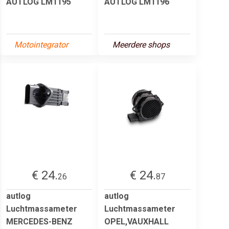
AUTLOG LM1195
AUTLOG LM1196
Motointegrator
Meerdere shops
€ 24.
€ 24.
26
87
autlog
autlog
Luchtmassameter
Luchtmassameter
MERCEDES-BENZ
OPEL,VAUXHALL