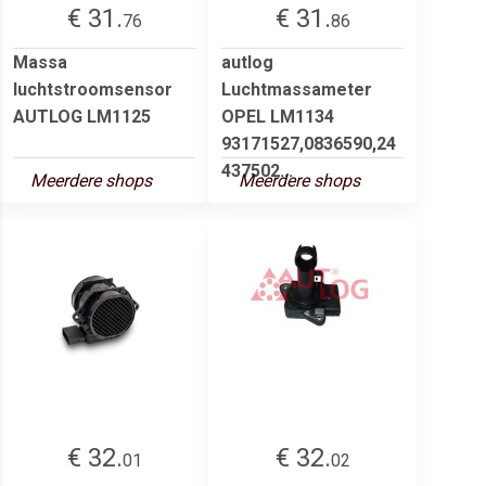
€ 31.
€ 31.
76
86
Massa
autlog
luchtstroomsensor
Luchtmassameter
AUTLOG LM1125
OPEL LM1134
93171527,0836590,24
437502...
Meerdere shops
Meerdere shops
€ 32.
€ 32.
01
02