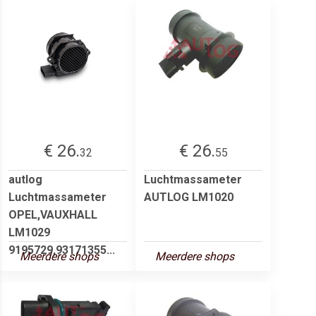
€ 26.
€ 26.
32
55
autlog
Luchtmassameter
Luchtmassameter
AUTLOG LM1020
OPEL,VAUXHALL
LM1029
9195729,93171355...
Meerdere shops
Meerdere shops