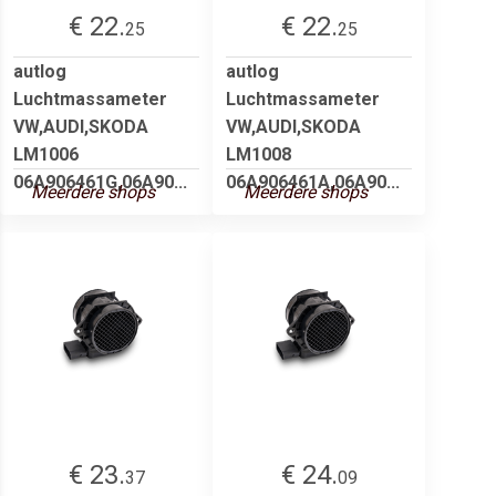
€ 22.
€ 22.
25
25
autlog
autlog
Luchtmassameter
Luchtmassameter
VW,AUDI,SKODA
VW,AUDI,SKODA
LM1006
LM1008
06A906461G,06A90...
06A906461A,06A90...
Meerdere shops
Meerdere shops
€ 23.
€ 24.
37
09