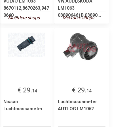
VOLVO LM1033
VW,AUDI,SKODA
8670112,8670263,947
LM1063
0640 ...
038906461B,03890...
Meerdere shops
Meerdere shops
€ 29.
€ 29.
14
14
Nissan
Luchtmassameter
Luchtmassameter
AUTLOG LM1062