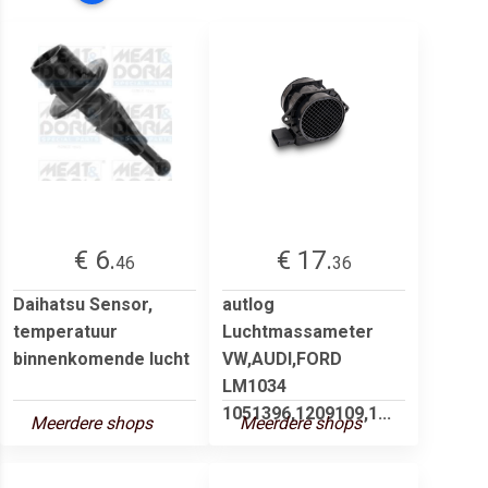
€ 6.
€ 17.
46
36
Daihatsu Sensor,
autlog
temperatuur
Luchtmassameter
binnenkomende lucht
VW,AUDI,FORD
LM1034
1051396,1209109,1...
Meerdere shops
Meerdere shops