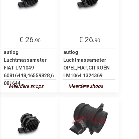
€ 26.
€ 26.
90
90
autlog
autlog
Luchtmassameter
Luchtmassameter
FIAT LM1049
OPEL,FIAT,CITROËN
60816448,46559828,6
LM1064 1324369...
081644...
Meerdere shops
Meerdere shops