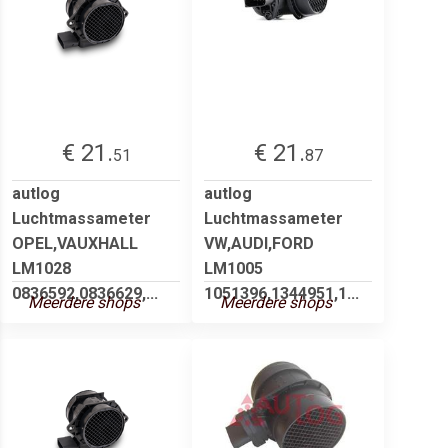
€ 21.
€ 21.
51
87
autlog
autlog
Luchtmassameter
Luchtmassameter
OPEL,VAUXHALL
VW,AUDI,FORD
LM1028
LM1005
0836592,0836629,...
1051396,1344951,1...
Meerdere shops
Meerdere shops