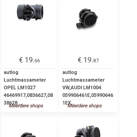
€ 19.
€ 19.
66
87
autlog
autlog
Luchtmassameter
Luchtmassameter
OPEL LM1027
VW,AUDI LM1004
46469917,0836627,08
059906461E,05990646
38628 ...
1EX...
Meerdere shops
Meerdere shops