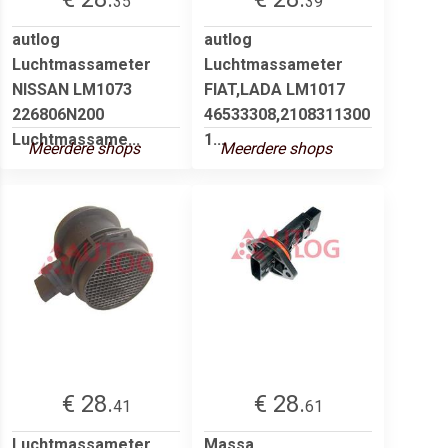
35
39
autlog
autlog
Luchtmassameter
Luchtmassameter
NISSAN LM1073
FIAT,LADA LM1017
226806N200
46533308,2108311300
Luchtmassame...
1...
Meerdere shops
Meerdere shops
€ 28.
€ 28.
41
61
Luchtmassameter
Massa