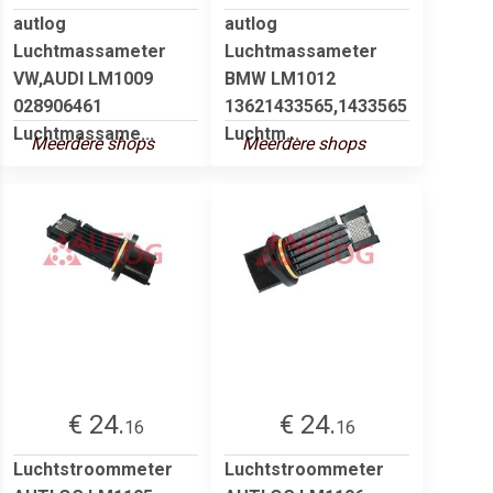
autlog
autlog
Luchtmassameter
Luchtmassameter
VW,AUDI LM1009
BMW LM1012
028906461
13621433565,1433565
Luchtmassame...
Luchtm...
Meerdere shops
Meerdere shops
€ 24.
€ 24.
16
16
Luchtstroommeter
Luchtstroommeter