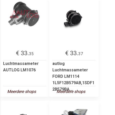
€ 33.
€ 33.
35
37
Luchtmassameter
autlog
AUTLOG LM1076
Luchtmassameter
FORD LM1114
1L5F12B579AB,1SDF1
2B579BA...
Meerdere shops
Meerdere shops