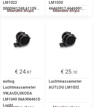
LM1022
LM1030
0000941248,61109...
46469917,4646991...
Meerdere shops
Meerdere shops
€ 24.
€ 25.
87
10
autlog
Luchtmassameter
Luchtmassameter
AUTLOG LM1032
VW,AUDI,SKODA
LM1040 06A906461D
Lucht...